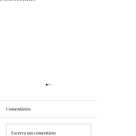
Comentários
Escreva um comentário
12º SEPs "Tradução
11° SEP’s - Semi