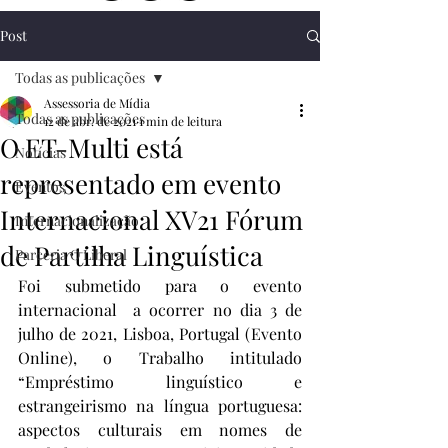
Post
Todas as publicações
Assessoria de Mídia
Todas as publicações
12 de abr. de 2021
1 min de leitura
O ET-Multi está
Notícias
representado em evento
Eventos
Internacional XV21 Fórum
Internacionalização
de Partilha Linguística
Parceria O Liberal
Foi submetido para o evento 
internacional  a ocorrer no dia 3 de 
julho de 2021, Lisboa, Portugal (Evento 
Online), o Trabalho intitulado 
“Empréstimo linguístico e 
estrangeirismo na língua portuguesa: 
aspectos culturais em nomes de 