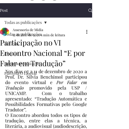
Post
Todas as publicações
Assessoria de Mídia
Todas as publicações
12 de dez. de 2020
1 min de leitura
Participação no VI
Notícias
Encontro Nacional “E por
Eventos
Falar em Tradução”
Internacionalização
Nos dias 07 a 11 de dezembro de 2020 a 
Parceria O Liberal
Prof. Dr. Silvia Benchimol participou 
do evento virtual e 
Por Falar em 
Tradução
 promovido pela USP / 
UNICAMP.  Com o trabalho 
apresentado: “Tradução Automática e 
Possibilidades Formativas pelo Google 
Tradutor”. 
O Encontro abordou todos os tipos de 
tradução, entre elas a técnica, a 
literária, a audiovisual (audiodescrição, 