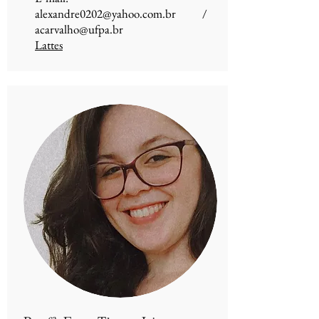
alexandre0202@yahoo.com.br
/
acarvalho@ufpa.br
Lattes