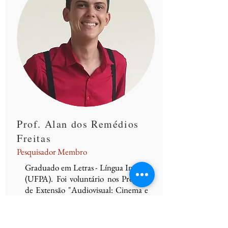
Prof. Alan dos Remédios
Freitas
Pesquisador Membro
Graduado em Letras - Língua Inglesa
(UFPA). Foi voluntário nos Projetos
de Extensão "Audiovisual: Cinema e
TV como Recursos Didáticos" e
"BA3 - Base de Apoio a
Aprendizagem Autônoma" (UFPA,