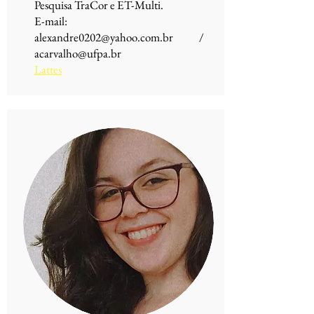
Pesquisa TraCor e ET-Multi.
E-mail:
alexandre0202@yahoo.com.br
/
acarvalho@ufpa.br
Lattes